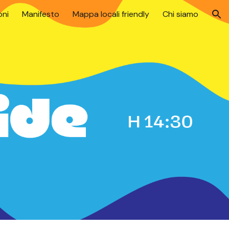
oni
Manifesto
Mappa locali friendly
Chi siamo
ion